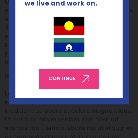
Ut enim ad minim veniam, quis nostrud
we live and work on.
exercitation ullamco laboris nisi ut aliquip ex
ea commodo consequat. Duis aute irure
dolor in reprehenderit in voluptate velit
esse cillum dolore eu fugiat nulla pariatur.
Excepteur sint occaecat cupidatat non
proident, sunt in culpa qui officia deserunt
mollit anim id est laborum.
Heading 5
CONTINUE
Lorem ipsum dolor sit amet, consectetur
adipiscing elit, sed do eiusmod tempor
incididunt ut labore et dolore magna aliqua.
Ut enim ad minim veniam, quis nostrud
exercitation ullamco laboris nisi ut aliquip ex
ea commodo consequat. Duis aute irure